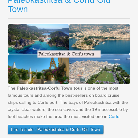
Town
The
Paleokastritsa-Corfu Town tour
is one of the most
famous tours and among the best-sellers on board cruise
ships calling to Corfu port. The bays of Paleokastritsa with the
crystal clear waters, the sea caves and the 19 inaccessible by
foot beaches make the area the most visited one in
Corfu
.
Lire la suite : Paleokastritsa & Corfu Old Town